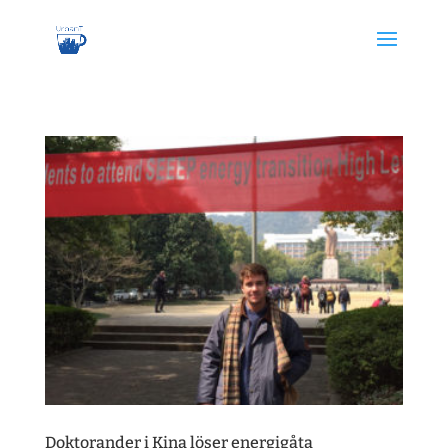
Doktorander i Kina löser energigåta