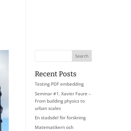
About us
Research
Education
Recent Posts
Testing PDF embedding
Seminar #1. Xavier Faure –
From building physics to
urban scales
En stadsdel för forskning
Matematikern och